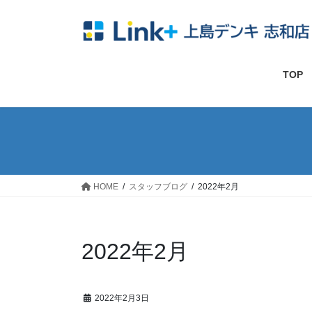
コ
ナ
ン
ビ
テ
ゲ
ン
ー
ツ
シ
TOP
へ
ョ
ス
ン
キ
に
ッ
移
プ
動
HOME
スタッフブログ
2022年2月
2022年2月
2022年2月3日