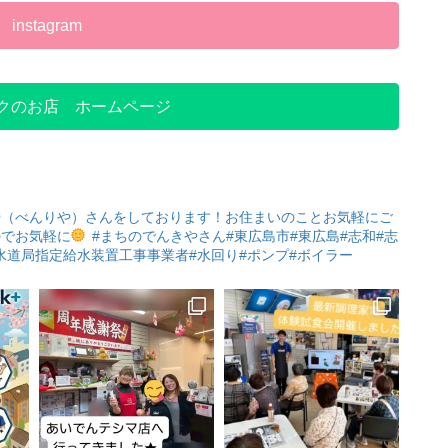
instagram
クのお店 ホームページ
や（べんりや）さんをしております！お住まいのことお気軽にご
のでお気軽に
#まちのでんきやさん#東広島市#東広島#志和#志
島市水道局指定給水装置工事事業者#水回り#ポンプ#ボイラー