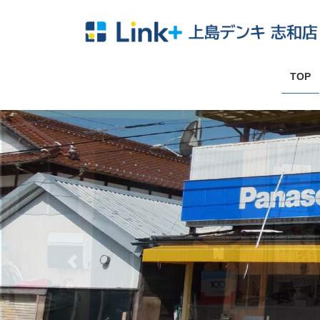
コ
ナ
ン
ビ
テ
ゲ
ン
ー
ツ
シ
TOP
へ
ョ
ス
ン
キ
に
ッ
移
プ
動
Previous